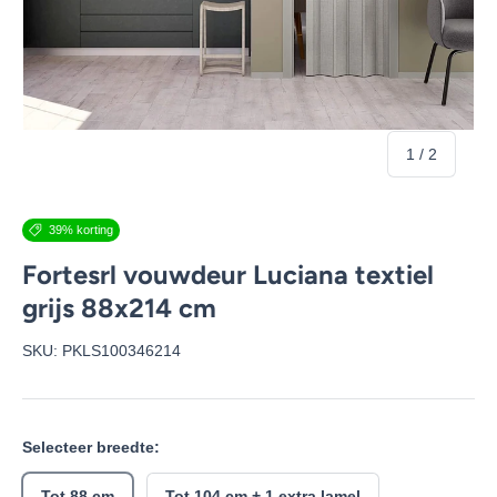
van
1
/
2
39% korting
Fortesrl vouwdeur Luciana textiel
grijs 88x214 cm
SKU:
PKLS100346214
Selecteer breedte:
Tot 88 cm
Tot 104 cm + 1 extra lamel