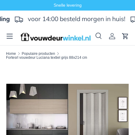
Snelle levering
Ga naar inhoud
voor 14:00 besteld morgen in huis!
ing
Menu
Zoeken
Inloggen
Win
Zoeken
Zoeken
Home
Populaire producten
Fortesrl vouwdeur Luciana textiel grijs 88x214 cm