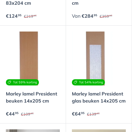
83x204 cm
cm
€124
Van
€284
95
95
€219
€359
95
95
Tot 59% korting
Tot 54% korting
Marley lamel President
Marley lamel President
beuken 14x205 cm
glas beuken 14x205 cm
€44
€64
95
95
€109
€139
95
95