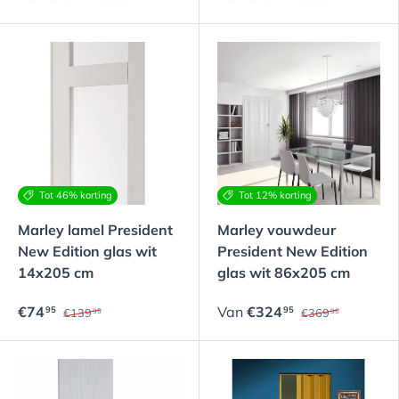
Tot 46% korting
Tot 12% korting
Marley lamel President
Marley vouwdeur
New Edition glas wit
President New Edition
14x205 cm
glas wit 86x205 cm
€74
Van
€324
95
95
€139
€369
95
95