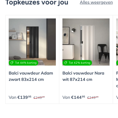
Topkeuzes voor jou
Alles weergeven
Tot 44% korting
Tot 42% korting
Balci vouwdeur Adam
Balci vouwdeur Nora
zwart 83x214 cm
wit 87x214 cm
Van
€139
Van
€144
95
95
€249
€249
95
95