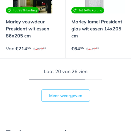
Tot 28% korting
Tot 54% korting
Marley vouwdeur
Marley lamel President
President wit essen
glas wit essen 14x205
86x205 cm
cm
Van
€214
€64
95
95
€299
€139
95
95
Laat 20 van 26 zien
Meer weergeven