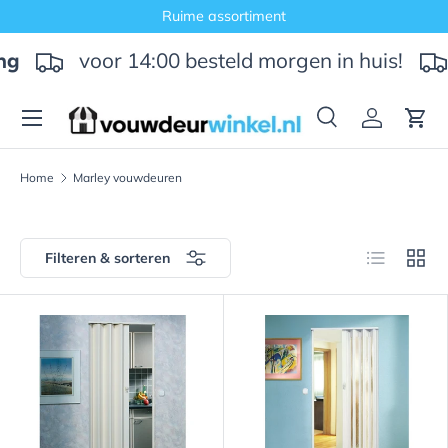
Ruime assortiment
Ga naar inhoud
voor 14:00 besteld morgen in huis!
g
Menu
Zoeken
Inloggen
Win
Zoeken
Zoeken
Home
Marley vouwdeuren
Lijst
Raste
Filteren & sorteren