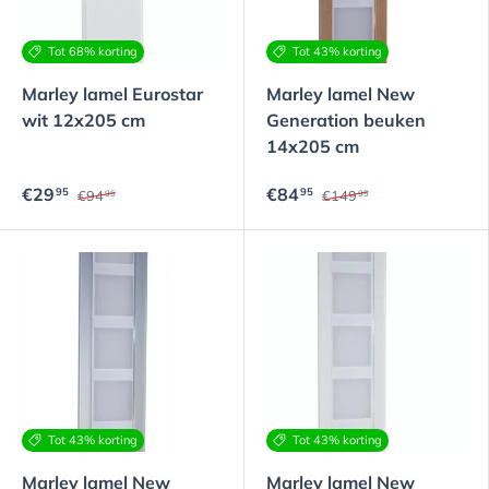
Tot 68% korting
Tot 43% korting
Marley lamel Eurostar
Marley lamel New
wit 12x205 cm
Generation beuken
14x205 cm
€29
€84
95
95
€94
€149
95
95
Tot 43% korting
Tot 43% korting
Marley lamel New
Marley lamel New