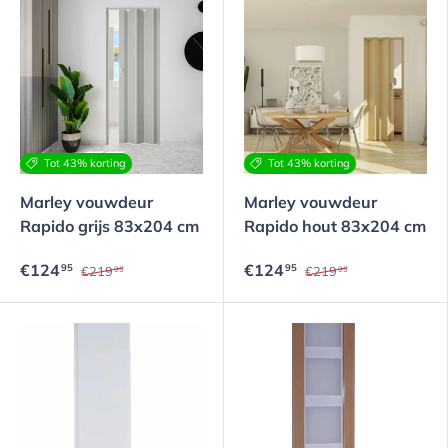
Tot 43% korting
Tot 43% korting
Marley vouwdeur
Marley vouwdeur
Rapido grijs 83x204 cm
Rapido hout 83x204 cm
€124
€124
95
95
€219
€219
95
95