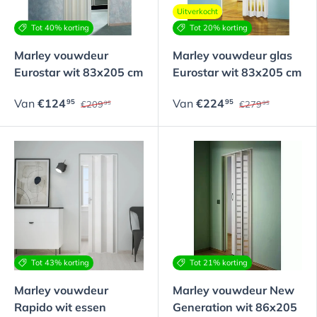
Uitverkocht
Tot 40% korting
Tot 20% korting
Marley vouwdeur
Marley vouwdeur glas
Eurostar wit 83x205 cm
Eurostar wit 83x205 cm
Van
€124
Van
€224
95
95
€209
€279
95
95
Tot 43% korting
Tot 21% korting
Marley vouwdeur
Marley vouwdeur New
Rapido wit essen
Generation wit 86x205