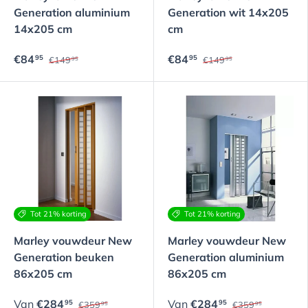
Generation aluminium
Generation wit 14x205
14x205 cm
cm
€84
€84
95
95
€149
€149
95
95
Tot 21% korting
Tot 21% korting
Marley vouwdeur New
Marley vouwdeur New
Generation beuken
Generation aluminium
86x205 cm
86x205 cm
Van
€284
Van
€284
95
95
€359
€359
95
95