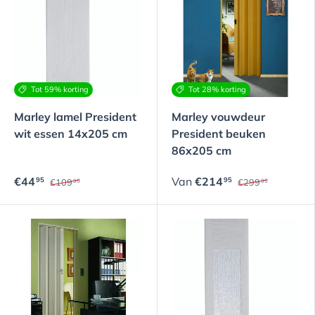
Tot 59% korting
Tot 28% korting
Marley lamel President
Marley vouwdeur
wit essen 14x205 cm
President beuken
86x205 cm
€44
Van
€214
95
95
€109
€299
95
95