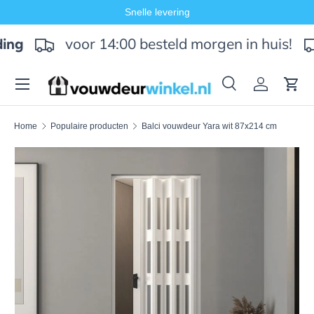
Snelle levering
Ga naar inhoud
voor 14:00 besteld morgen in huis!
ing
Menu
Zoeken
Inloggen
Win
Zoeken
Zoeken
Home
Populaire producten
Balci vouwdeur Yara wit 87x214 cm