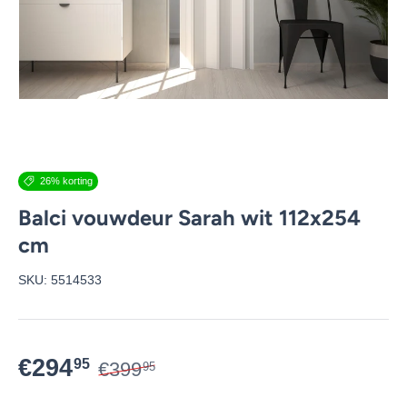
26% korting
Balci vouwdeur Sarah wit 112x254
cm
SKU:
5514533
€294
95
€399
95