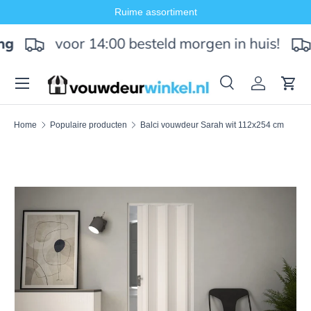
Ruime assortiment
Ga naar inhoud
voor 14:00 besteld morgen in huis!
ng
Menu
Zoeken
Inloggen
Win
Zoeken
Zoeken
Home
Populaire producten
Balci vouwdeur Sarah wit 112x254 cm