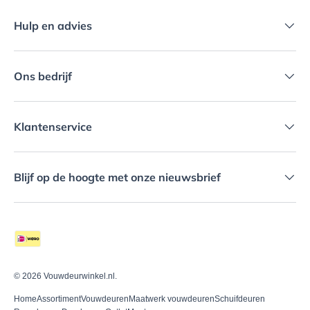
Hulp en advies
Ons bedrijf
Klantenservice
Blijf op de hoogte met onze nieuwsbrief
Geaccepteerde betaalmethoden
© 2026
Vouwdeurwinkel.nl
.
Home
Assortiment
Vouwdeuren
Maatwerk vouwdeuren
Schuifdeuren